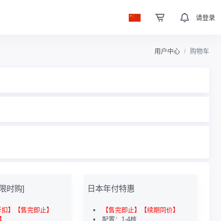
请登录
用户中心
购物车
[限时购]
日本年付特惠
折扣】【售完即止】
【售完即止】【续期同价】
】
配置：1-4核