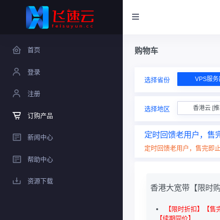
首页
购物车
登录
VPS服务
选择省份
注册
香港云 [推
选择地区
订购产品
定时回馈老用户，售
新闻中心
定时回馈老用户，售完即止
帮助中心
资源下载
香港大宽带【限时
【限时折扣】【售
【续期同价】