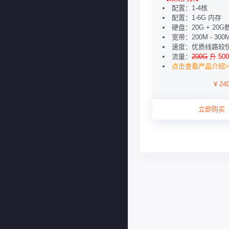
配置：1-4核
配置：1-6G 内存
硬盘：20G + 20
宽带：200M - 300
速度：优质线路较
流量：
200G
升 50
点击查看产品介绍>
¥ 24
立即购买