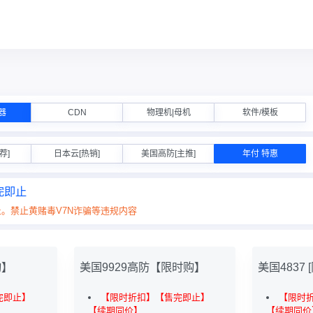
器
CDN
物理机|母机
软件/模板
荐]
日本云[热销]
美国高防[主推]
年付 特惠
完即止
。禁止黄赌毒V7N诈骗等违规内容
购】
美国9929高防【限时购】
美国4837 
完即止】
【限时折扣】【售完即止】
【限时
【续期同价】
【续期同价