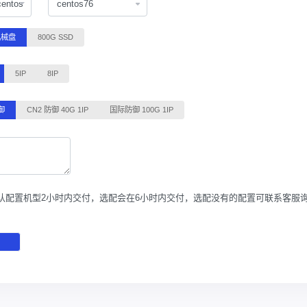
centos
机械盘
800G SSD
5IP
8IP
御
CN2 防御 40G 1IP
国际防御 100G 1IP
认配置机型2小时内交付，选配会在6小时内交付，选配没有的配置可联系客服
月