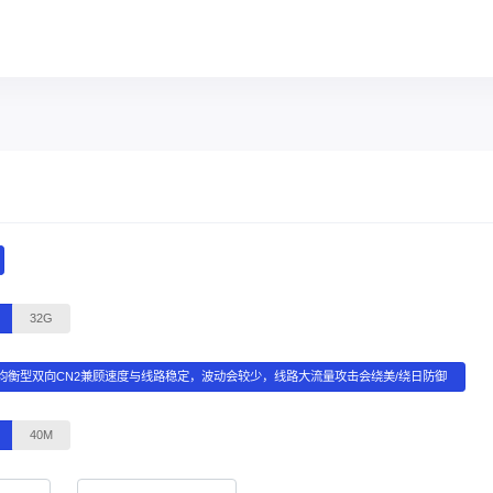
32G
均衡型双向CN2兼顾速度与线路稳定，波动会较少，线路大流量攻击会绕美/绕日防御
40M