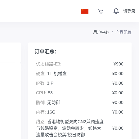
请登录
用户中心
产品配置
订单汇总：
优质线路-E3:
¥900
硬盘:
1T 机械盘
¥0.00
IP数:
3IP
¥0.00
CPU:
E3
¥0.00
防御:
无防御
¥0.00
内存:
16G
¥0.00
线路:
香港均衡型双向CN2兼顾速度
与线路稳定，波动会较少，线路大
¥0.00
流量攻击会绕美/绕日防御