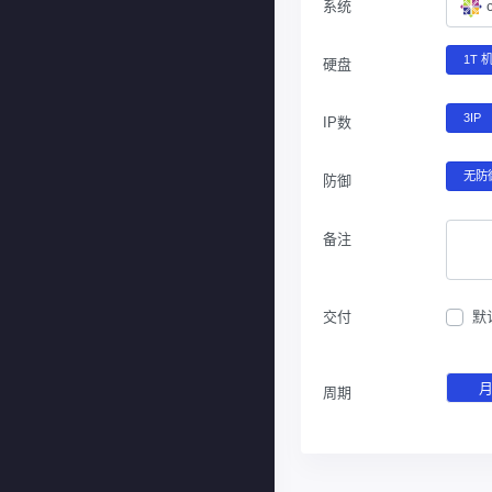
系统
1T 
硬盘
3IP
IP数
无防
防御
备注
交付
默
周期